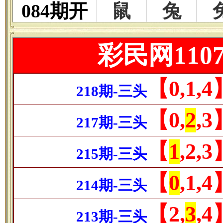
彩民网1107
【0,1,4
218期-三头
【0,
2
,3
217期-三头
【
1
,2,
215期-三头
【
0
,1,
214期-三头
【2,
3
,4
213期-三头