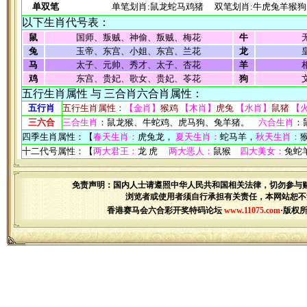
单双笔
单笔划肖:鼠龙蛇马鸡猪 双笔划肖:牛虎兔羊猴狗
以下生肖代号表：
鼠
国师、叛贼、神偷、叛贼、梅花
牛
兔
玉帝、东宫、小姐、东宫、兰花
龙
马
太子、元帅、秀才、太子、杏花
羊
鸡
东宫、贵妃、歌女、贵妃、苓花
狗
五行生肖属性 与 三合肖六合肖属性：
五行肖
五行生肖属性：
【金肖】
猴鸡
【木肖】
虎兔
【水肖】
鼠猪
【
三六合
三合生肖
：鼠龙猴、牛蛇鸡、虎马狗、兔羊猪。
六合生肖
：
四季生肖属性：【
春天生肖：
虎兔龙，
夏天生肖：
蛇马羊，
秋天生肖：
十二代号属性：【
两大君王：
龙 虎
两大恶人：
鼠猴
四大美女：
兔蛇
免责声明：国内人士请遵照中华人民共和国相关法律，切勿参与
浏览者或使用者须自行承担有关责任，本网站恕不
香港赛马会六合彩开奖特码论坛
www.11075.com
·版权所