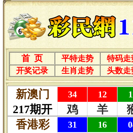
首 页
平特走势
特码走
开奖记录
生肖走势
头数走