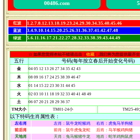
00486.com
5
红波
1.2.7.8.12.13.18.19.23.24.29.30.34.35.40.45.46
3.4.9.10.14.15.20.25.26.31.36.37.41.42.47.48
蓝波
5.6.11.16.17.21.22.27.28.32.33.38.39.43.44.49
绿波
☆ 如果您觉得本站不错请点击［
收藏
］,我们将为您提供最齐
五行
号码(每年按立春后开始变化号码)
金
04 05 12 13 26 27 34 35 42 43
木
08 09 16 17 24 25 38 39 46 47
水
01 14 15 22 23 30 31 44 45
火
02 03 10 11 18 19 32 33 40 41 48 49
土
06 07 20 21 28 29 36 37
TM大小
TM01-24小
TM25-4
以下特码生肖属性表：
左右肖
左肖：鼠牛龙蛇猴鸡 右肖：虎兔马羊狗猪
前后肖
前肖：鼠牛虎兔龙蛇 后肖：马羊猴鸡狗猪
天地肖
天肖：兔马猴猪牛龙 地肖：蛇羊鸡狗鼠虎